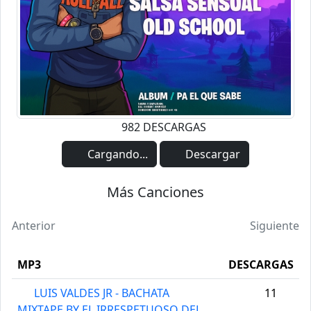
982 DESCARGAS
Cargando...
Descargar
Más Canciones
Anterior
Siguiente
MP3
DESCARGAS
LUIS VALDES JR - BACHATA
11
MIXTAPE BY EL IRRESPETUOSO DEL